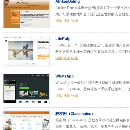
AfrikanDating
Afrikan Dating(非洲社交网)是肯尼亚一
用户可以便捷地和全非洲乃至全世界的人交朋友。.
详情
评论
收藏
LifePulp
LifePulp是一个“灵感碰撞社区”，主要为用
队的方式自由地分享自己的看法和灵感，也可以看
详情
评论
收藏
WhatsApp
WhatsApp是一款利用网络进行智能手机即时通讯的应用
Phone、Symbian、黑莓等多个手机系统版本。...
[
详情
评论
收藏
校友网（Classmates）
校友网（Classmates）是校友录模式社交网
美国、加拿大、法国、德国、瑞典等全部学校的