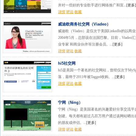
并对一些好的专业歌手进行网络推广和宣...
[
更多
]
详情
评论
收藏
威迪欧商务社交网（Viadeo）
威迪欧（Viadeo）是仅次于美国LinkedIn
2004年5月，总部设在法国巴黎。目前，Viade
业专家 和商业伙伴等注册会员。...
[
更多
]
详情
评论
收藏
hi5社交网
hi5是美国一个著名的社交网站，曾经仅次于MySpace
落，最终于2011年被Tagged收购。...
[
更多
]
详情
评论
收藏
宁网（Ning）
宁网（Ning）是美国著名的兴趣爱好分享交流平
创建。每天都有超过几百万用户通过该网站晒出
的朋友或伴侣。...
[
更多
]
详情
评论
收藏