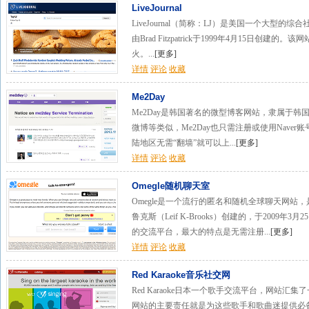
LiveJournal
LiveJournal（简称：LJ）是美国一个大型
由Brad Fitzpatrick于1999年4月15日
火。...
[
更多
]
详情
评论
收藏
Me2Day
Me2Day是韩国著名的微型博客网站，隶属于韩国三大
微博等类似，Me2Day也只需注册或使用Nave
陆地区无需“翻墙”就可以上...
[
更多
]
详情
评论
收藏
Omegle随机聊天室
Omegle是一个流行的匿名和随机全球聊天网站，是
鲁克斯（Leif K-Brooks）创建的，于2009年
的交流平台，最大的特点是无需注册...
[
更多
]
详情
评论
收藏
Red Karaoke音乐社交网
Red Karaoke日本一个歌手交流平台，网站
网站的主要责任就是为这些歌手和歌曲迷提供必