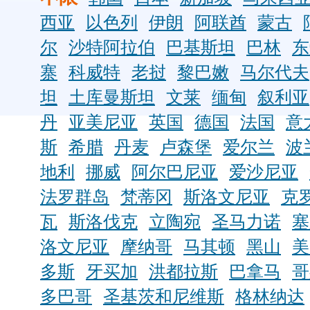
西亚
以色列
伊朗
阿联酋
蒙古
尔
沙特阿拉伯
巴基斯坦
巴林
东
寨
科威特
老挝
黎巴嫩
马尔代夫
坦
土库曼斯坦
文莱
缅甸
叙利亚
丹
亚美尼亚
英国
德国
法国
意
斯
希腊
丹麦
卢森堡
爱尔兰
波
地利
挪威
阿尔巴尼亚
爱沙尼亚
法罗群岛
梵蒂冈
斯洛文尼亚
克
瓦
斯洛伐克
立陶宛
圣马力诺
塞
洛文尼亚
摩纳哥
马其顿
黑山
美
多斯
牙买加
洪都拉斯
巴拿马
哥
多巴哥
圣基茨和尼维斯
格林纳达