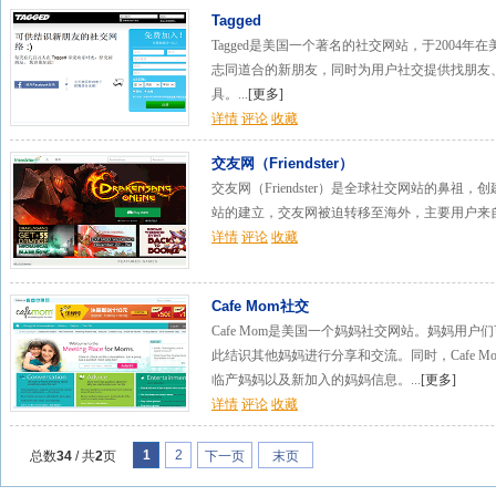
Tagged
Tagged是美国一个著名的社交网站，于2004
志同道合的新朋友，同时为用户社交提供找朋友
具。...
[
更多
]
详情
评论
收藏
交友网（Friendster）
交友网（Friendster）是全球社交网站的鼻祖，创建于
站的建立，交友网被迫转移至海外，主要用户来自
详情
评论
收藏
Cafe Mom社交
Cafe Mom是美国一个妈妈社交网站。妈妈用
此结识其他妈妈进行分享和交流。同时，Cafe Mo
临产妈妈以及新加入的妈妈信息。...
[
更多
]
详情
评论
收藏
1
2
总数
34
/ 共
2
页
下一页
末页