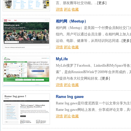
言、朋友圈等社交功能。...
[
更多
]
详情
评论
收藏
相约网（Meetup）
相约网（Meetup）是美国一个付费会员制社交门
纽约。用户可以通过会员注册，在相约网上加入
运动、电影、健康等，从而结识到志同道...
[
更多
]
详情
评论
收藏
MyLife
MyLife搜罗了Facebook、LinkedIn和My
索”，是由Reunion和Wink于2009年合并
户提供与各大社交网站好友...
[
更多
]
详情
评论
收藏
Rame Ing gawe
Rame Ing gawe是印度尼西亚一个以文章
Rame Ing gawe网站上发表、分享或评论文章，
详情
评论
收藏