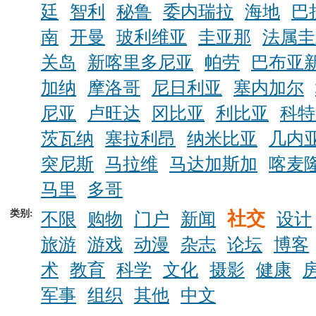
廷
智利
秘鲁
委内瑞拉
海地
巴
南
开曼
玻利维亚
圭亚那
法属圭
关岛
新喀里多尼亚
帕劳
巴布亚
加纳
摩洛哥
尼日利亚
塞内加尔
尼亚
卢旺达
冈比亚
利比亚
科特
茨瓦纳
塞拉利昂
纳米比亚
几内
突尼斯
马拉维
马达加斯加
喀麦
马里
多哥
类别:
社交
不限
购物
门户
新闻
设计
旅游
游戏
动漫
杂志
论坛
博客
术
教育
科学
文化
摄影
健康
军事
组织
其他
中文