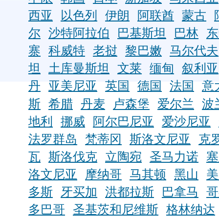
西亚
以色列
伊朗
阿联酋
蒙古
尔
沙特阿拉伯
巴基斯坦
巴林
东
寨
科威特
老挝
黎巴嫩
马尔代夫
坦
土库曼斯坦
文莱
缅甸
叙利亚
丹
亚美尼亚
英国
德国
法国
意
斯
希腊
丹麦
卢森堡
爱尔兰
波
地利
挪威
阿尔巴尼亚
爱沙尼亚
法罗群岛
梵蒂冈
斯洛文尼亚
克
瓦
斯洛伐克
立陶宛
圣马力诺
塞
洛文尼亚
摩纳哥
马其顿
黑山
美
多斯
牙买加
洪都拉斯
巴拿马
哥
多巴哥
圣基茨和尼维斯
格林纳达