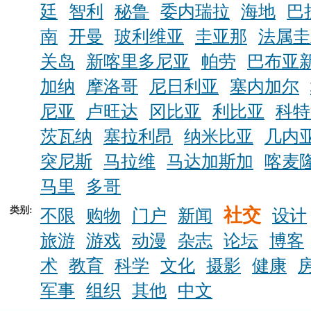
廷
智利
秘鲁
委内瑞拉
海地
巴
南
开曼
玻利维亚
圭亚那
法属圭
关岛
新喀里多尼亚
帕劳
巴布亚
加纳
摩洛哥
尼日利亚
塞内加尔
尼亚
卢旺达
冈比亚
利比亚
科特
茨瓦纳
塞拉利昂
纳米比亚
几内
突尼斯
马拉维
马达加斯加
喀麦
马里
多哥
类别:
社交
不限
购物
门户
新闻
设计
旅游
游戏
动漫
杂志
论坛
博客
术
教育
科学
文化
摄影
健康
军事
组织
其他
中文