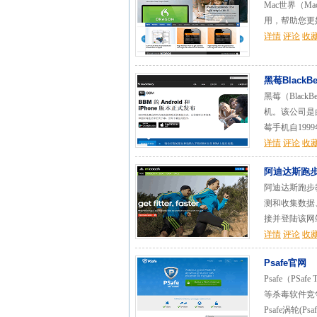
Mac世界（M
用，帮助您更好
详情
评论
收
黑莓BlackBe
黑莓（Blac
机。该公司是由Mi
莓手机自1999
详情
评论
收
阿迪达斯跑
阿迪达斯跑步教
测和收集数据
接并登陆该网站
详情
评论
收
Psafe官网
Psafe（PS
等杀毒软件竞争。
Psafe涡轮(Ps