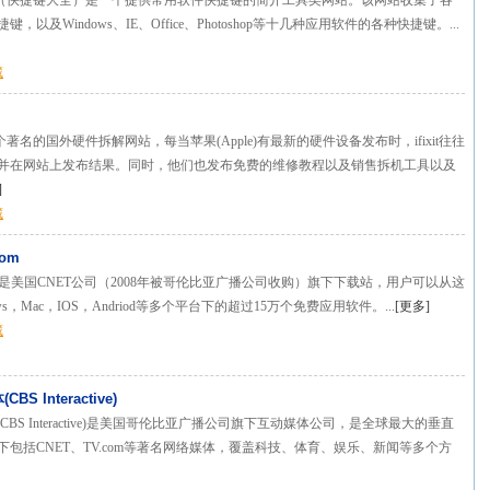
tWorld（快捷键大全）是一个提供常用软件快捷键的简介工具类网站。该网站收集了各
，以及Windows、IE、Office、Photoshop等十几种应用软件的各种快捷键。...
藏
om是一个著名的国外硬件拆解网站，每当苹果(Apple)有最新的硬件设备发布时，ifixit往往
并在网站上发布结果。同时，他们也发布免费的维修教程以及销售拆机工具以及
]
藏
com
d.com是美国CNET公司（2008年被哥伦比亚广播公司收购）旗下下载站，用户可以从这
ws，Mac，IOS，Andriod等多个平台下的超过15万个免费应用软件。...
[
更多
]
藏
BS Interactive)
(CBS Interactive)是美国哥伦比亚广播公司旗下互动媒体公司，是全球最大的垂直
下包括CNET、TV.com等著名网络媒体，覆盖科技、体育、娱乐、新闻等多个方