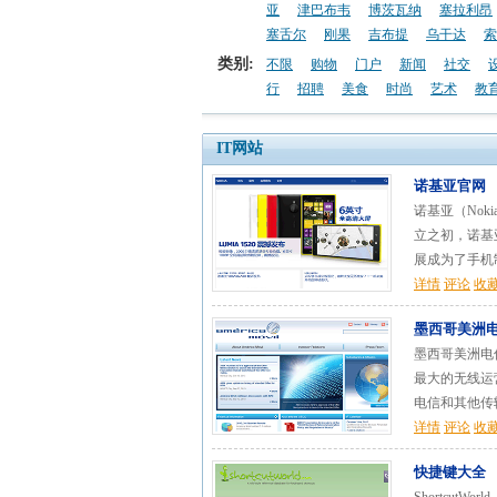
亚
津巴布韦
博茨瓦纳
塞拉利昂
塞舌尔
刚果
吉布提
乌干达
索
类别:
不限
购物
门户
新闻
社交
行
招聘
美食
时尚
艺术
教
IT网站
诺基亚官网
诺基亚（No
立之初，诺基
展成为了手机制
详情
评论
收
墨西哥美洲
墨西哥美洲电信
最大的无线运
电信和其他传输
详情
评论
收
快捷键大全