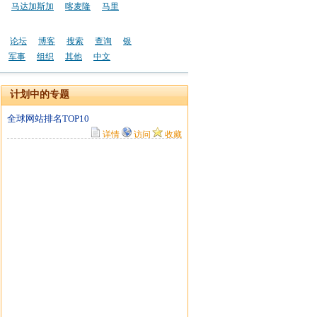
马达加斯加
喀麦隆
马里
论坛
博客
搜索
查询
银
军事
组织
其他
中文
计划中的专题
全球网站排名TOP10
详情
访问
收藏