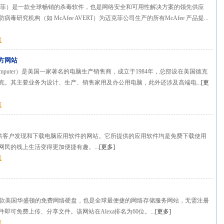
（迈克菲）是一款全球畅销的杀毒软件，也是网络安全和可用性解决方案的领先供应
毒研究机构（如 McAfee AVERT）为迈克菲公司生产的所有McAfee 产品提...
藏
官方网站
 Computer）是美国一家著名的电脑生产销售商，成立于1984年，总部设在美国德克
克。其主要业务为设计、生产、销售家用及办公用电脑，此外还涉及高端电...
[
更
藏
个供客户发现和下载电脑应用软件的网站。它所提供的应用软件均是免费下载使用
网民的线上生活变得更加便捷有趣。...
[
更多
]
藏
ire是一款美国华盛顿的免费网络硬盘，也是全球最便捷的网络存储服务网站，无需注册
即可免费上传、分享文件。该网站在Alexa排名为60位。...
[
更多
]
藏