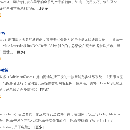
acworld）网站专门发布苹果的全系列产品的新闻、评测、使用技巧、软件及应
的使用苹果系列产品。...
[
更多
]
藏
rry
kBerry）是加拿大著名的通信商，其主要业务是为客户提供无线通讯设备——黑莓手
ke Lazaridis和Jim Balsillie于1984年创立的，总部设在安大略省滑铁卢市。黑
年面世以...
[
更多
]
藏
步教练
练（Adidas miCoach）是由阿迪达斯开发的一款智能跑步训练系统，主要用来监
、与跑步者进行语音沟通以及提供智能网络服务。使用者只需将miCoach与电脑连
，然后输入自身情况和...
[
更多
]
藏
afe Technologia）是巴西的一家反病毒安全软件厂商，在国际市场上与AVG、McAfee
Psafe开发的产品包括Psafe免费杀毒软件、Psafe密码箱（Psafe Lockbox）、
afe Turbo，用于电脑加...
[
更多
]