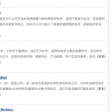
藏
件
由捷克AVG公司开发的免费病毒与因特网防护软件，适用于家庭与企业，具有随时
速自动更新等特点。目前AVG2013加入了最新的威胁预防技术，探索如何安全
藏
c是西班牙一个软件下载网站，成立于1997年。该网站收录大量的免费软件、演示软件、
此之外，还提供原创评测、视频演示、产品截图、用户交流等服务，成为...
[
更多
]
藏
hp)
-Packard（HP；惠普公司）是一家来自美国的全球性资讯科技公司，1939年由斯坦福大
威廉&bull;休利特及戴维&bull;帕卡德创立，是打印及成像和IT服务领域...
[
更多
]
藏
cAfee）