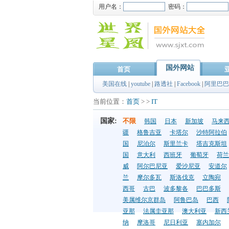
用户名：
密码：
国外网站
首页
美国在线
|
youtube
|
路透社
|
Facebook
|
阿里巴巴
当前位置：
首页
> >
IT
国家:
不限
韩国
日本
新加坡
马来
疆
格鲁吉亚
卡塔尔
沙特阿拉伯
国
尼泊尔
斯里兰卡
塔吉克斯坦
国
意大利
西班牙
葡萄牙
荷兰
威
阿尔巴尼亚
爱沙尼亚
安道尔
兰
摩尔多瓦
斯洛伐克
立陶宛
西哥
古巴
波多黎各
巴巴多斯
美属维尔京群岛
阿鲁巴岛
巴西
亚那
法属圭亚那
澳大利亚
新西
纳
摩洛哥
尼日利亚
塞内加尔