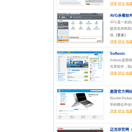
详情
评论
收
AVG杀毒软
AVG是一款
提供支持和高
保...
[
更多
]
详情
评论
收
Softonic
Softoni
共享软件，除
详情
评论
收
惠普官方网站(
Hewlett
学的两位毕业生
详情
评论
收
迈克菲官网（M