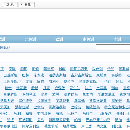
亚洲
北美洲
欧洲
南美洲
非洲
国际站
西亚
泰国
印度
朝鲜
菲律宾
越南
印度尼西亚
以色列
伊朗
阿联酋
巴基斯坦
巴林
东帝汶
哈萨克斯坦
吉尔吉斯斯坦
柬埔寨
科威特
老
土库曼斯坦
文莱
缅甸
叙利亚
伊拉克
乌兹别克斯坦
也门
约旦
瑞士
俄罗斯
希腊
丹麦
卢森堡
爱尔兰
波兰
土耳其
瑞典
捷克
白俄罗斯
保加利亚
冰岛
波黑
法罗群岛
梵蒂冈
斯洛文尼亚
克罗地
圣马力诺
塞尔维亚
拉脱维亚
罗马尼亚
马耳他
斯洛文尼亚
摩纳哥
马
牙买加
洪都拉斯
巴拿马
哥斯达黎加
巴哈马
格陵兰岛
特立尼达和多巴
阿根廷
智利
秘鲁
委内瑞拉
海地
巴拉圭
乌拉圭
厄瓜多尔
哥伦比亚
兰
斐济
瓦努阿图
关岛
新喀里多尼亚
帕劳
巴布亚新几内亚
汤加
纽
埃塞俄比亚
阿尔及利亚
毛里求斯
坦桑尼亚
卢旺达
冈比亚
利比亚
科