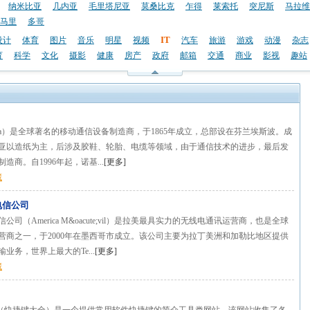
纳米比亚
几内亚
毛里塔尼亚
莫桑比克
乍得
莱索托
突尼斯
马拉维
马里
多哥
IT
设计
体育
图片
音乐
明星
视频
汽车
旅游
游戏
动漫
杂志
育
科学
文化
摄影
健康
房产
政府
邮箱
交通
商业
影视
趣站
kia）是全球著名的移动通信设备制造商，于1865年成立，总部设在芬兰埃斯波。成
亚以造纸为主，后涉及胶鞋、轮胎、电缆等领域，由于通信技术的进步，最后发
造商。自1996年起，诺基...
[
更多
]
藏
电信公司
公司（America M&oacute;vil）是拉美最具实力的无线电通讯运营商，也是全球
营商之一，于2000年在墨西哥市成立。该公司主要为拉丁美洲和加勒比地区提供
业务，世界上最大的Te...
[
更多
]
藏