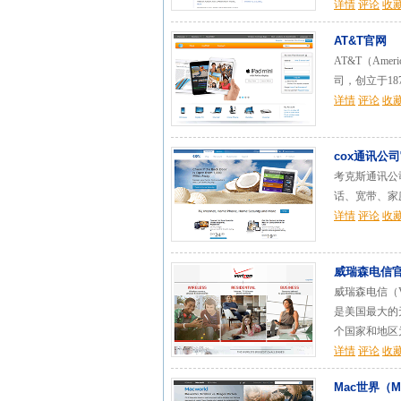
详情
评论
收
AT&T官网
AT&T（Amer
司，创立于18
详情
评论
收
cox通讯公
考克斯通讯公司
话、宽带、家
详情
评论
收
威瑞森电信官网
威瑞森电信（Ve
是美国最大的
个国家和地区为
详情
评论
收
Mac世界（Ma