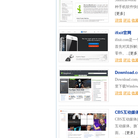
Shortcu
种手机软件快捷键
[
更多
]
详情
评论
收
ifixit官网
ifixit.c
首先对其拆解
零件。...
[
更多
详情
评论
收
Download.
Downloa
里下载Windo
详情
评论
收
CBS互动媒体(C
CBS互动媒体
互动媒体。旗
面。...
[
更多
]