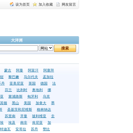
设为首页
加入收藏
网友留言
大洋洲
蒙古
阿曼
阿富汗
阿塞拜
挝
黎巴嫩
马尔代夫
孟加拉
不丹
亚美尼亚
英国
德国
法
芬兰
比利时
奥地利
挪
亚
塞浦路斯
匈牙利
乌克
其顿
黑山
美国
加拿大
墨
哥
圣基茨和尼维斯
格林纳达
苏里南
开曼
玻利维亚
圭
埃
埃及
南非
肯尼亚
加
特迪瓦
安哥拉
苏丹
赞比