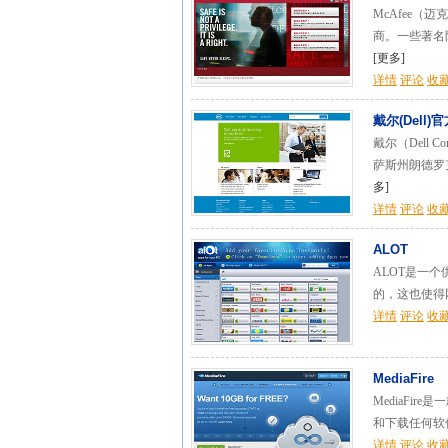
McAfee
商。一些著名防病
[
更多
]
详情
评论
收
戴尔(Dell)
戴尔（Dell
萨斯州朗德罗
多
]
详情
评论
收
ALOT
ALOT是一
的，这也使得
详情
评论
收
MediaFire
MediaF
和下载任何软件
详情
评论
收