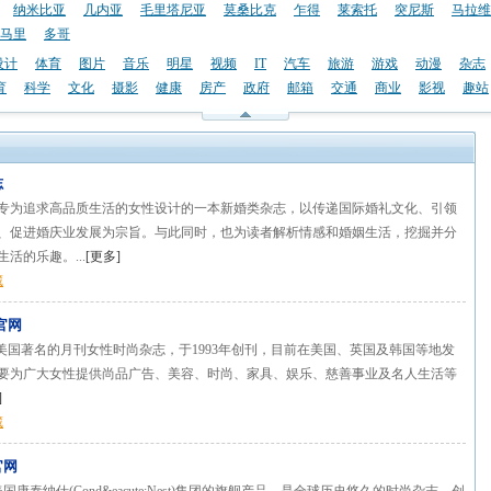
纳米比亚
几内亚
毛里塔尼亚
莫桑比克
乍得
莱索托
突尼斯
马拉维
马里
多哥
设计
体育
图片
音乐
明星
视频
IT
汽车
旅游
游戏
动漫
杂志
育
科学
文化
摄影
健康
房产
政府
邮箱
交通
商业
影视
趣站
志
专为追求高品质生活的女性设计的一本新婚类杂志，以传递国际婚礼文化、引领
、促进婚庆业发展为宗旨。与此同时，也为读者解析情感和婚姻生活，挖掘并分
活的乐趣。...
[
更多
]
藏
》官网
e》是美国著名的月刊女性时尚杂志，于1993年创刊，目前在美国、英国及韩国等地发
要为广大女性提供尚品广告、美容、时尚、家具、娱乐、慈善事业及名人生活等
]
藏
官网