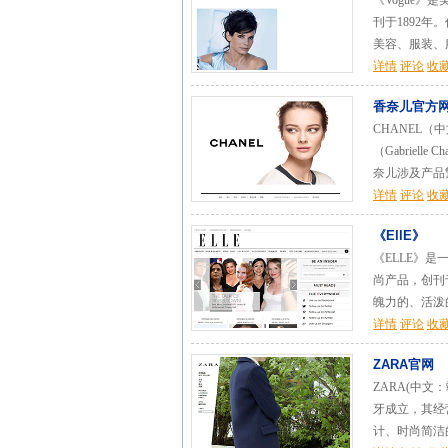
《Vogue》是
刊于1892年
美容、服装、服
详情
评论
收
香奈儿官方网站
CHANEL
（Gabrie
奈儿涉及产品繁
详情
评论
收
《EllE》
《ELLE》
尚产品，创刊
魄力的、活泼的
详情
评论
收
ZARA官网
ZARA(中文
牙成立，其经
计、时尚简洁