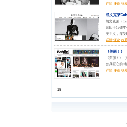
详情
评论
收
凯文克莱Calvi
凯文克莱（Ca
莱因于196
美主义，深受时
详情
评论
收
《美丽！》
《美丽！》（S
独具匠心的时
详情
评论
收
15