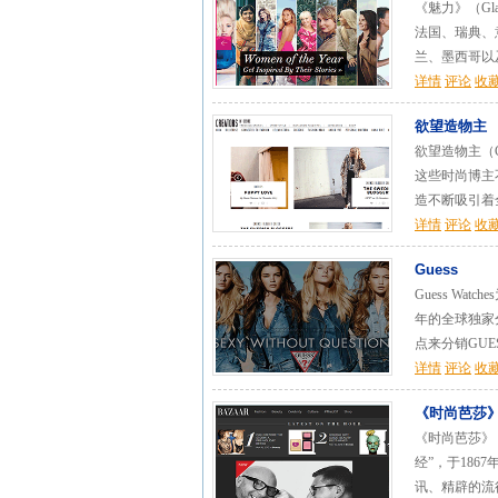
《魅力》（G
法国、瑞典、
兰、墨西哥以及
详情
评论
收
欲望造物主
欲望造物主（C
这些时尚博主
造不断吸引着全
详情
评论
收
Guess
Guess Wa
年的全球独家分
点来分销GUESS
详情
评论
收
《时尚芭莎
《时尚芭莎》（
经”，于18
讯、精辟的流行