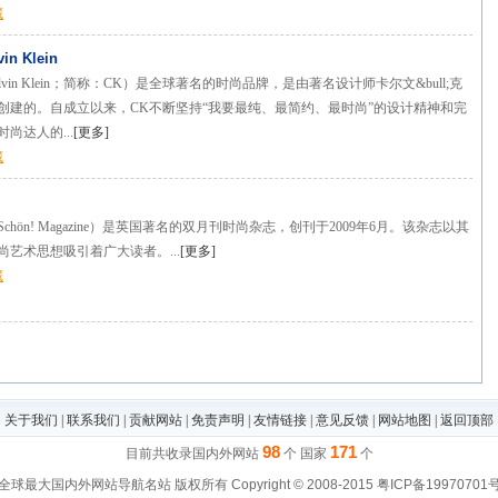
藏
n Klein
lvin Klein；简称：CK）是全球著名的时尚品牌，是由著名设计师卡尔文&bull;克
8年创建的。自成立以来，CK不断坚持“我要最纯、最简约、最时尚”的设计精神和完
尚达人的...
[
更多
]
藏
chön! Magazine）是英国著名的双月刊时尚杂志，创刊于2009年6月。该杂志以其
尚艺术思想吸引着广大读者。...
[
更多
]
藏
关于我们
|
联系我们
|
贡献网站
|
免责声明
|
友情链接
|
意见反馈
|
网站地图
|
返回顶部
98
171
目前共收录国内外网站
个 国家
个
全球最大国内外网站导航名站
版权所有 Copyright © 2008-2015 粤ICP备19970701