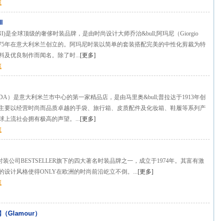
藏
I
NI)是全球顶级的奢侈时装品牌，是由时尚设计大师乔治&bull;阿玛尼（Giorgio
于1975年在意大利米兰创立的。阿玛尼时装以简单的套装搭配完美的中性化剪裁为特
料及优良制作而闻名。除了时...
[
更多
]
藏
DA）是意大利米兰市中心的第一家精品店，是由马里奥&bull;普拉达于1913年创
主要以经营时尚而品质卓越的手袋、旅行箱、皮质配件及化妆箱、鞋履等系列产
球上流社会拥有极高的声望。...
[
更多
]
藏
时装公司BESTSELLER旗下的四大著名时装品牌之一，成立于1974年。其富有激
的设计风格使得ONLY在欧洲的时尚前沿屹立不倒。...
[
更多
]
藏
Glamour）