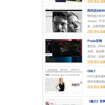
详情
评论
收
阿玛尼AMAN
阿玛尼(AMA
Armani）
色，以新型面
详情
评论
收
Prada官网
普拉达（PRA
办的。该品牌
品为主，在全
详情
评论
收
ONLY
ONLY是丹麦
情并充满生机
详情
评论
收
《魅力》官网（