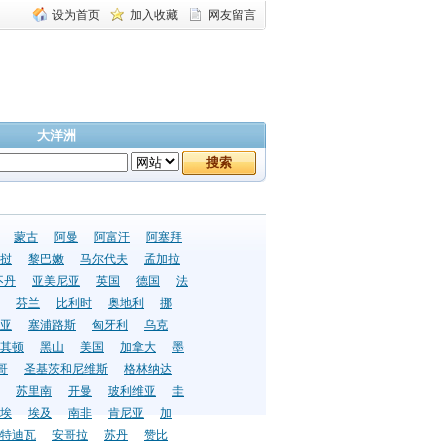
设为首页
加入收藏
网友留言
大洋洲
蒙古
阿曼
阿富汗
阿塞拜
挝
黎巴嫩
马尔代夫
孟加拉
不丹
亚美尼亚
英国
德国
法
芬兰
比利时
奥地利
挪
亚
塞浦路斯
匈牙利
乌克
其顿
黑山
美国
加拿大
墨
哥
圣基茨和尼维斯
格林纳达
苏里南
开曼
玻利维亚
圭
埃
埃及
南非
肯尼亚
加
特迪瓦
安哥拉
苏丹
赞比