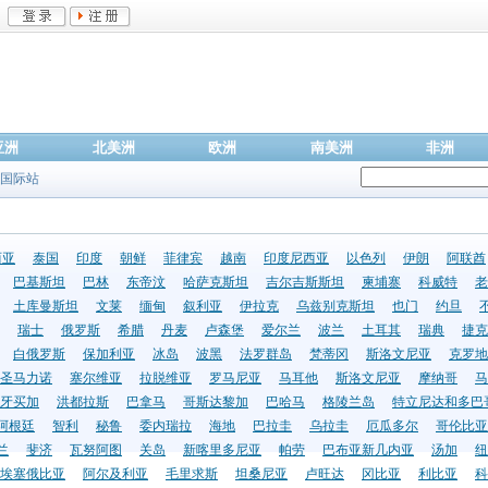
亚洲
北美洲
欧洲
南美洲
非洲
国际站
西亚
泰国
印度
朝鲜
菲律宾
越南
印度尼西亚
以色列
伊朗
阿联酋
巴基斯坦
巴林
东帝汶
哈萨克斯坦
吉尔吉斯斯坦
柬埔寨
科威特
老
土库曼斯坦
文莱
缅甸
叙利亚
伊拉克
乌兹别克斯坦
也门
约旦
瑞士
俄罗斯
希腊
丹麦
卢森堡
爱尔兰
波兰
土耳其
瑞典
捷克
白俄罗斯
保加利亚
冰岛
波黑
法罗群岛
梵蒂冈
斯洛文尼亚
克罗地
圣马力诺
塞尔维亚
拉脱维亚
罗马尼亚
马耳他
斯洛文尼亚
摩纳哥
马
牙买加
洪都拉斯
巴拿马
哥斯达黎加
巴哈马
格陵兰岛
特立尼达和多巴
阿根廷
智利
秘鲁
委内瑞拉
海地
巴拉圭
乌拉圭
厄瓜多尔
哥伦比亚
兰
斐济
瓦努阿图
关岛
新喀里多尼亚
帕劳
巴布亚新几内亚
汤加
纽
埃塞俄比亚
阿尔及利亚
毛里求斯
坦桑尼亚
卢旺达
冈比亚
利比亚
科