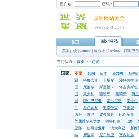
用户名：
密码：
国外网站
首页
美国在线
|
youtube
|
路透社
|
Facebook
|
阿里巴巴
当前位置：
首页
> >
时尚
国家:
不限
韩国
日本
新加坡
马来
疆
格鲁吉亚
卡塔尔
沙特阿拉伯
国
尼泊尔
斯里兰卡
塔吉克斯坦
国
意大利
西班牙
葡萄牙
荷兰
威
阿尔巴尼亚
爱沙尼亚
安道尔
兰
摩尔多瓦
斯洛伐克
立陶宛
西哥
古巴
波多黎各
巴巴多斯
美属维尔京群岛
阿鲁巴岛
巴西
亚那
法属圭亚那
澳大利亚
新西
纳
摩洛哥
尼日利亚
塞内加尔