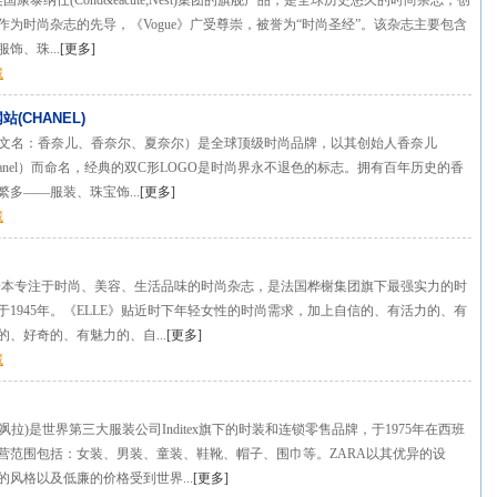
美国康泰纳仕(Cond&eacute;Nest)集团的旗舰产品，是全球历史悠久的时尚杂志，创
。作为时尚杂志的先导，《Vogue》广受尊崇，被誉为“时尚圣经”。该杂志主要包含
饰、珠...
[
更多
]
藏
(CHANEL)
（中文名：香奈儿、香奈尔、夏奈尔）是全球顶级时尚品牌，以其创始人香奈儿
lle Chanel）而命名，经典的双C形LOGO是时尚界永不退色的标志。拥有百年历史的香
多——服装、珠宝饰...
[
更多
]
藏
是一本专注于时尚、美容、生活品味的时尚杂志，是法国桦榭集团旗下最强实力的时
于1945年。《ELLE》贴近时下年轻女性的时尚需求，加上自信的、有活力的、有
、好奇的、有魅力的、自...
[
更多
]
藏
：飒拉)是世界第三大服装公司Inditex旗下的时装和连锁零售品牌，于1975年在西班
营范围包括：女装、男装、童装、鞋靴、帽子、围巾等。ZARA以其优异的设
的风格以及低廉的价格受到世界...
[
更多
]