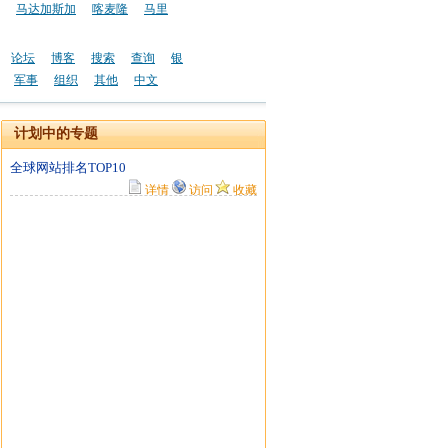
马达加斯加
喀麦隆
马里
论坛
博客
搜索
查询
银
军事
组织
其他
中文
计划中的专题
全球网站排名TOP10
详情
访问
收藏