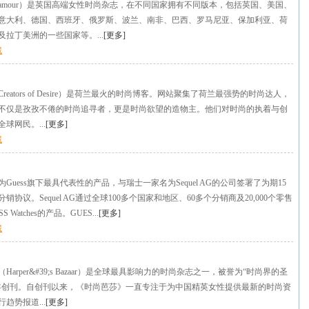
lamour）是英国高端女性时尚杂志，在不同国家拥有不同版本，包括英国、美国、
意大利、德国、西班牙、俄罗斯、波兰、南非、巴西、罗马尼亚、保加利亚、荷
拉丁美洲的一些国家等。...
[
更多
]
藏
reators of Desire）是荷兰最火的时尚博客。网站聚集了荷兰最强势的时尚达人，
不仅是孜孜不倦的时尚追寻者，更是时尚欲望的造物主。他们对时尚的执着与创
球网民。...
[
更多
]
藏
tches为Guess旗下最具代表性的产品，与瑞士一家名为Sequel AG的公司签署了为期15
销协议。Sequel AG通过全球100多个国家和地区、60多个分销商及20,000个零售
 Watches的产品。GUES...
[
更多
]
藏
》
Harper&#39;s Bazaar）是全球最具影响力的时尚杂志之一，被誉为“时尚界的圣
67年创刊。自创刊以来，《时尚芭莎》一直专注于为中国精英女性提供最新的时尚资
趋势报道...
[
更多
]