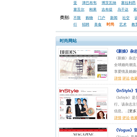
亚
津巴布韦
博茨瓦纳
塞拉利昂
塞舌尔
刚果
吉布提
乌干达
索
类别:
不限
购物
门户
新闻
社交
时尚
行
招聘
美食
艺术
教
时尚网站
《新娘》杂
《新娘》杂志
全球婚尚潮流
享爱情及婚姻生
详情
评论
收
《InStyle
《InStyl
行。该杂志主
信息。...
[
更多
详情
评论
收
《Vogue》