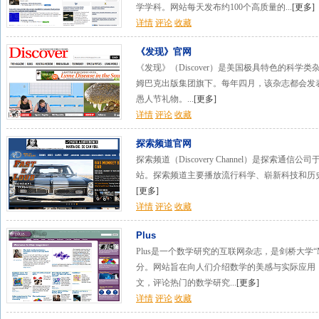
学学科。网站每天发布约100个高质量的...
[
更多
]
详情
评论
收藏
《发现》官网
《发现》（Discover）是美国极具特色的科学
姆巴克出版集团旗下。每年四月，该杂志都会发
愚人节礼物。...
[
更多
]
详情
评论
收藏
探索频道官网
探索频道（Discovery Channel）是探索通
站。探索频道主要播放流行科学、崭新科技和历史
[
更多
]
详情
评论
收藏
Plus
Plus是一个数学研究的互联网杂志，是剑桥大学“Millenniu
分。网站旨在向人们介绍数学的美感与实际应用
文，评论热门的数学研究...
[
更多
]
详情
评论
收藏