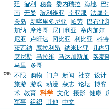
廷
智利
秘鲁
委内瑞拉
海地
巴
南
开曼
玻利维亚
圭亚那
法属圭
关岛
新喀里多尼亚
帕劳
巴布亚
加纳
摩洛哥
尼日利亚
塞内加尔
尼亚
卢旺达
冈比亚
利比亚
科特
茨瓦纳
塞拉利昂
纳米比亚
几内
突尼斯
马拉维
马达加斯加
喀麦
马里
多哥
类别:
不限
购物
门户
新闻
社交
设计
旅游
游戏
动漫
杂志
论坛
博客
科学
术
教育
文化
摄影
健康
军事
组织
其他
中文