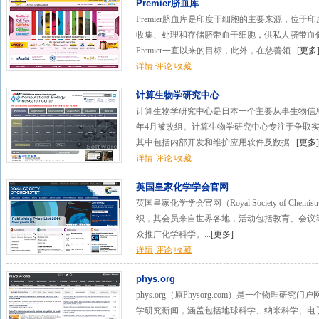
Premier脐血库
Premier脐血库是印度干细胞的主要来源，位于
收集、处理和存储脐带血干细胞，供私人脐带血
Premier一直以来的目标，此外，在慈善领...
[
更多
详情
评论
收藏
计算生物学研究中心
计算生物学研究中心是日本一个主要从事生物信息
年4月被改组。计算生物学研究中心专注于争取
其中包括内部开发和维护应用软件及数据...
[
更多
]
详情
评论
收藏
英国皇家化学学会官网
英国皇家化学学会官网（Royal Society of Ch
织，其会员来自世界各地，活动包括教育、会议
众推广化学科学。...
[
更多
]
详情
评论
收藏
phys.org
phys.org（原Physorg.com）是一个物理
学研究新闻，涵盖包括地球科学、纳米科学、电