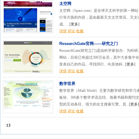
太空网
太空网（Space.com）是全球天文科学的第
行等方面的内容，是由最新天文太空资讯、天文
成。...
[
更多
]
详情
评论
收藏
ResearchGate官网——研究之门
ResearchGate(研究之门)是由科学家创办
网站，目前已有超过300万会员，其中大多集中
发表自己的作品、寻找同行、向其他科...
[
更多
]
详情
评论
收藏
数学世界
数学世界（Math World）主要为数学研究和
板块、300多个数学术语总结、海量书籍和期刊
型的互动条目、强大的全文搜索引擎。其...
[
更多
]
详情
评论
收藏
13