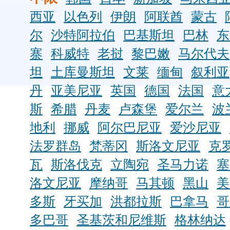
西亚
以色列
伊朗
阿联酋
蒙古
尔
沙特阿拉伯
巴基斯坦
巴林
东
寨
科威特
老挝
黎巴嫩
马尔代夫
坦
土库曼斯坦
文莱
缅甸
叙利亚
丹
亚美尼亚
英国
德国
法国
意
斯
希腊
丹麦
卢森堡
爱尔兰
波
地利
挪威
阿尔巴尼亚
爱沙尼亚
法罗群岛
梵蒂冈
斯洛文尼亚
克
瓦
斯洛伐克
立陶宛
圣马力诺
塞
洛文尼亚
摩纳哥
马其顿
黑山
美
多斯
牙买加
洪都拉斯
巴拿马
哥
多巴哥
圣基茨和尼维斯
格林纳达