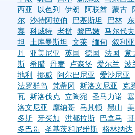
西亚
以色列
伊朗
阿联酋
蒙古
尔
沙特阿拉伯
巴基斯坦
巴林
东
寨
科威特
老挝
黎巴嫩
马尔代夫
坦
土库曼斯坦
文莱
缅甸
叙利亚
丹
亚美尼亚
英国
德国
法国
意
斯
希腊
丹麦
卢森堡
爱尔兰
波
地利
挪威
阿尔巴尼亚
爱沙尼亚
法罗群岛
梵蒂冈
斯洛文尼亚
克
瓦
斯洛伐克
立陶宛
圣马力诺
塞
洛文尼亚
摩纳哥
马其顿
黑山
美
多斯
牙买加
洪都拉斯
巴拿马
哥
多巴哥
圣基茨和尼维斯
格林纳达