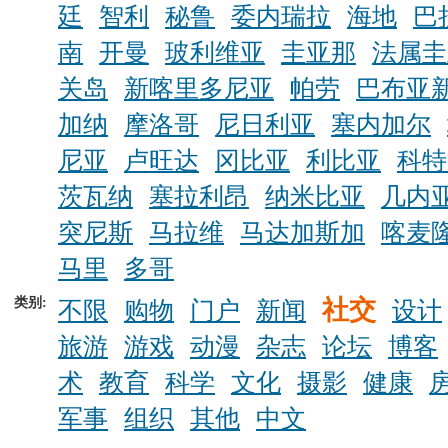
廷
智利
秘鲁
委内瑞拉
海地
巴
南
开曼
玻利维亚
圭亚那
法属圭
关岛
新喀里多尼亚
帕劳
巴布亚
加纳
摩洛哥
尼日利亚
塞内加尔
尼亚
卢旺达
冈比亚
利比亚
科特
茨瓦纳
塞拉利昂
纳米比亚
几内
突尼斯
马拉维
马达加斯加
喀麦
马里
多哥
类别:
社交
不限
购物
门户
新闻
设计
旅游
游戏
动漫
杂志
论坛
博客
术
教育
科学
文化
摄影
健康
军事
组织
其他
中文