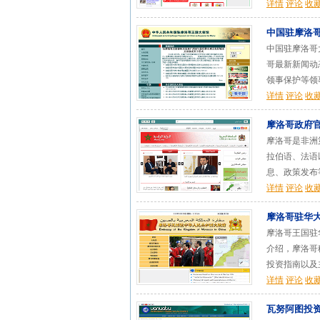
详情
评论
收
中国驻摩洛
中国驻摩洛哥大使馆（A
哥最新新闻动
领事保护等领事
详情
评论
收
摩洛哥政府
摩洛哥是非洲
拉伯语、法语
息、政策发布等
详情
评论
收
摩洛哥驻华
摩洛哥王国驻华大使
介绍，摩洛哥
投资指南以及主
详情
评论
收
瓦努阿图投