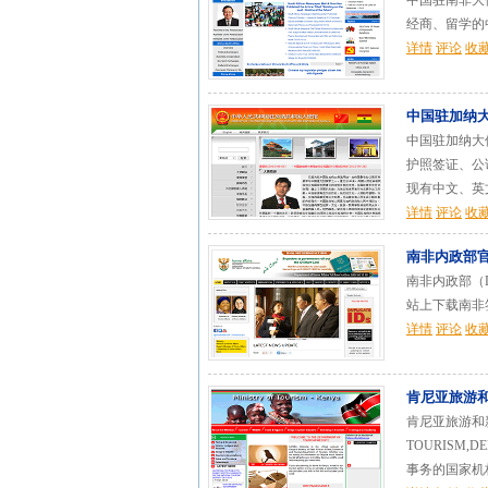
中国驻南非大
经商、留学的
详情
评论
收
中国驻加纳
中国驻加纳大使馆（Emb
护照签证、公
现有中文、英文
详情
评论
收
南非内政部
南非内政部（De
站上下载南非签证
详情
评论
收
肯尼亚旅游
肯尼亚旅游和新闻部
TOURISM,
事务的国家机