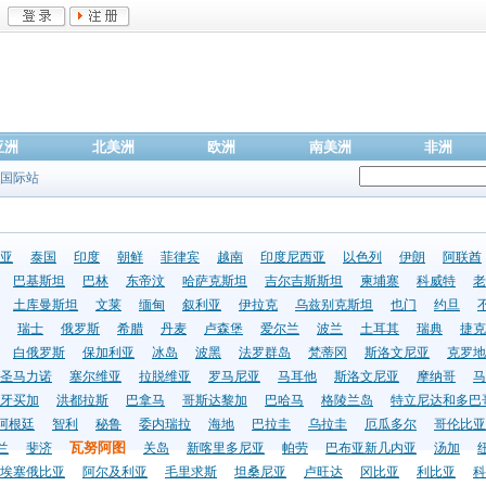
亚洲
北美洲
欧洲
南美洲
非洲
国际站
亚
泰国
印度
朝鲜
菲律宾
越南
印度尼西亚
以色列
伊朗
阿联酋
巴基斯坦
巴林
东帝汶
哈萨克斯坦
吉尔吉斯斯坦
柬埔寨
科威特
老
土库曼斯坦
文莱
缅甸
叙利亚
伊拉克
乌兹别克斯坦
也门
约旦
瑞士
俄罗斯
希腊
丹麦
卢森堡
爱尔兰
波兰
土耳其
瑞典
捷克
白俄罗斯
保加利亚
冰岛
波黑
法罗群岛
梵蒂冈
斯洛文尼亚
克罗地
圣马力诺
塞尔维亚
拉脱维亚
罗马尼亚
马耳他
斯洛文尼亚
摩纳哥
马
牙买加
洪都拉斯
巴拿马
哥斯达黎加
巴哈马
格陵兰岛
特立尼达和多巴
阿根廷
智利
秘鲁
委内瑞拉
海地
巴拉圭
乌拉圭
厄瓜多尔
哥伦比亚
瓦努阿图
兰
斐济
关岛
新喀里多尼亚
帕劳
巴布亚新几内亚
汤加
埃塞俄比亚
阿尔及利亚
毛里求斯
坦桑尼亚
卢旺达
冈比亚
利比亚
科