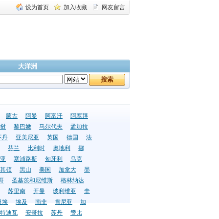
设为首页
加入收藏
网友留言
大洋洲
蒙古
阿曼
阿富汗
阿塞拜
挝
黎巴嫩
马尔代夫
孟加拉
不丹
亚美尼亚
英国
德国
法
芬兰
比利时
奥地利
挪
亚
塞浦路斯
匈牙利
乌克
其顿
黑山
美国
加拿大
墨
哥
圣基茨和尼维斯
格林纳达
苏里南
开曼
玻利维亚
圭
纽埃
埃及
南非
肯尼亚
加
特迪瓦
安哥拉
苏丹
赞比