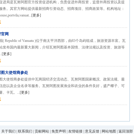
促进局是瓦努阿图官方投资促进机构，负责促进外商投资，监督外商投资以及提
服务。其官方网站提供最新招商引资动态、招商项目、招商政策等。机构地址：
ouse,portvila,vanuat...
[
更多
]
藏
府官网
 Republic of Vanuatu )位于南太平洋西部，由83个岛屿组成，旅游资源丰富。瓦
站发布国内最新重大新闻，介绍瓦努阿图基本国情、法律法规以及投资、旅游等
.
[
更多
]
藏
阿图大使馆商参处
图大使馆商参处提供中瓦两国经济交流动态、瓦努阿图国家概况、政策法规、最
信息以及企业名录等服务。瓦努阿图发展渔业和农业的条件良好，盛产椰子、可
、卡瓦。...
[
更多
]
藏
关于我们
|
联系我们
|
贡献网站
|
免责声明
|
友情链接
|
意见反馈
|
网站地图
|
返回顶部