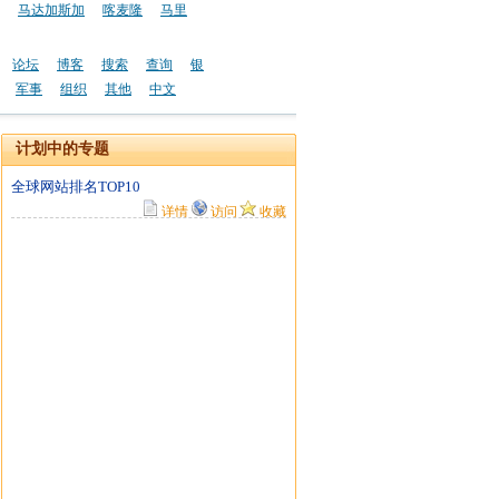
马达加斯加
喀麦隆
马里
论坛
博客
搜索
查询
银
军事
组织
其他
中文
计划中的专题
全球网站排名TOP10
详情
访问
收藏