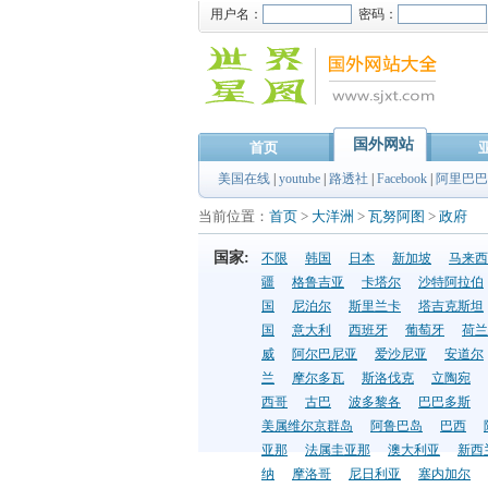
用户名：
密码：
国外网站
首页
美国在线
|
youtube
|
路透社
|
Facebook
|
阿里巴巴
当前位置：
首页
>
大洋洲
>
瓦努阿图
>
政府
国家:
不限
韩国
日本
新加坡
马来西
疆
格鲁吉亚
卡塔尔
沙特阿拉伯
国
尼泊尔
斯里兰卡
塔吉克斯坦
国
意大利
西班牙
葡萄牙
荷兰
威
阿尔巴尼亚
爱沙尼亚
安道尔
兰
摩尔多瓦
斯洛伐克
立陶宛
西哥
古巴
波多黎各
巴巴多斯
美属维尔京群岛
阿鲁巴岛
巴西
亚那
法属圭亚那
澳大利亚
新西
纳
摩洛哥
尼日利亚
塞内加尔