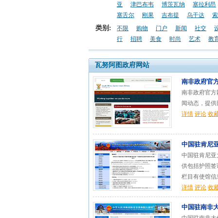
亚
津巴布韦
博茨瓦纳
塞拉利昂
塞舌尔
刚果
吉布提
乌干达
索
类别:
不限
购物
门户
新闻
社交
行
招聘
美食
时尚
艺术
教
瓦努阿图政府网站
南非政府官
南非政府官方
闻动态，提供部
详情
评论
收
中国驻肯尼
中国驻肯尼亚大使馆（Em
供包括护照签
栏目有使馆信息
详情
评论
收
中国驻南非