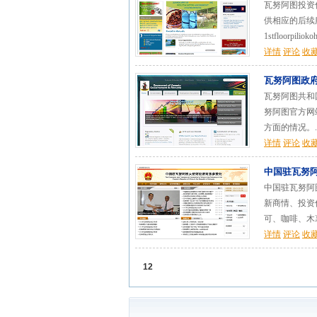
瓦努阿图投资
供相应的后续
1stfloorpiliokoh
详情
评论
收
瓦努阿图政
瓦努阿图共和国(
努阿图官方网
方面的情况。..
详情
评论
收
中国驻瓦努
中国驻瓦努阿
新商情、投资
可、咖啡、木薯
详情
评论
收
12