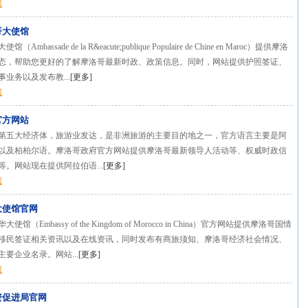
藏
哥大使馆
mbassade de la R&eacute;publique Populaire de Chine en Maroc）提供摩洛
态，帮助您更好的了解摩洛哥最新时政、政策信息。同时，网站提供护照签证、
业务以及发布教...
[
更多
]
藏
官方网站
第五大经济体，旅游业发达，是非洲旅游的主要目的地之一，官方语言主要是阿
以及柏柏尔语。摩洛哥政府官方网站提供摩洛哥最新领导人活动等、权威时政信
。网站现在提供阿拉伯语...
[
更多
]
藏
大使馆官网
馆（Embassy of the Kingdom of Morocco in China）官方网站提供摩洛哥国情
移民签证相关资讯以及在线资讯，同时发布有商旅须知、摩洛哥经济社会情况、
要企业名录。网站...
[
更多
]
藏
资促进局官网