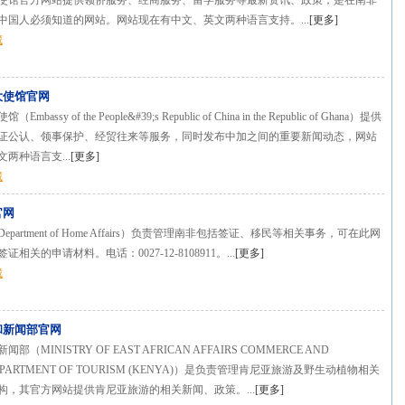
使馆官方网站提供领侨服务、经商服务、留学服务等最新资讯、政策，是在南非
中国人必须知道的网站。网站现在有中文、英文两种语言支持。...
[
更多
]
藏
大使馆官网
assy of the People&#39;s Republic of China in the Republic of Ghana）提供
证公认、领事保护、经贸往来等服务，同时发布中加之间的重要新闻动态，网站
两种语言支...
[
更多
]
藏
官网
partment of Home Affairs）负责管理南非包括签证、移民等相关事务，可在此网
相关的申请材料。电话：0027-12-8108911。...
[
更多
]
藏
和新闻部官网
（MINISTRY OF EAST AFRICAN AFFAIRS COMMERCE AND
DEPARTMENT OF TOURISM (KENYA)）是负责管理肯尼亚旅游及野生动植物相关
构，其官方网站提供肯尼亚旅游的相关新闻、政策。...
[
更多
]