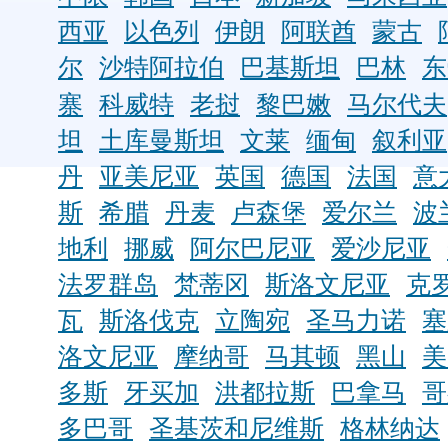
西亚
以色列
伊朗
阿联酋
蒙古
尔
沙特阿拉伯
巴基斯坦
巴林
东
寨
科威特
老挝
黎巴嫩
马尔代夫
坦
土库曼斯坦
文莱
缅甸
叙利亚
丹
亚美尼亚
英国
德国
法国
意
斯
希腊
丹麦
卢森堡
爱尔兰
波
地利
挪威
阿尔巴尼亚
爱沙尼亚
法罗群岛
梵蒂冈
斯洛文尼亚
克
瓦
斯洛伐克
立陶宛
圣马力诺
塞
洛文尼亚
摩纳哥
马其顿
黑山
美
多斯
牙买加
洪都拉斯
巴拿马
哥
多巴哥
圣基茨和尼维斯
格林纳达