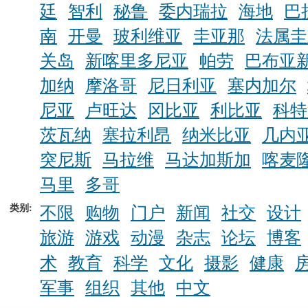
廷
智利
秘鲁
委内瑞拉
海地
巴
南
开曼
玻利维亚
圭亚那
法属圭
关岛
新喀里多尼亚
帕劳
巴布亚
加纳
摩洛哥
尼日利亚
塞内加尔
尼亚
卢旺达
冈比亚
利比亚
科特
茨瓦纳
塞拉利昂
纳米比亚
几内
突尼斯
马拉维
马达加斯加
喀麦
马里
多哥
类别:
不限
购物
门户
新闻
社交
设计
旅游
游戏
动漫
杂志
论坛
博客
术
教育
科学
文化
摄影
健康
军事
组织
其他
中文