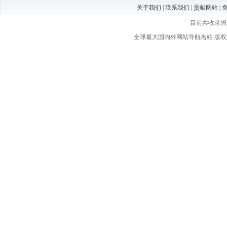
关于我们
|
联系我们
|
贡献网站
|
目前共收录
全球最大国内外网站导航名站
版权所