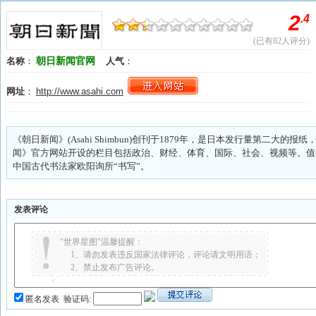
朝日新闻官网
名称
：
人气
：
网址
：
http://www.asahi.com
《朝日新闻》(Asahi Shimbun)创刊于1879年，是日本发行量第二大
闻》官方网站开设的栏目包括政治、财经、体育、国际、社会、视频等。值
中国古代书法家欧阳询所“书写”。
发表评论
"世界星图"温馨提醒：
1、请勿发表违反国家法律评论，评论请文明用语；
2、禁止发布广告评论。
匿名发表
验证码: